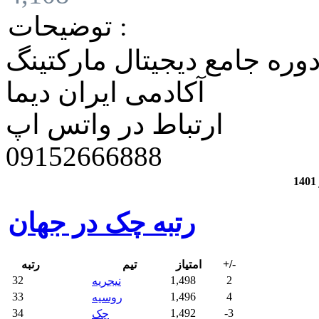
توضیحات :
وره جامع دیجیتال مارکتینگ
آکادمی ایران دیما
ارتباط در واتس اپ
​09152666888
رتبه چک در جهان
+/-
امتیاز
تیم
رتبه
32
1,498
2
نیجریه
33
1,496
4
روسیه
34
1,492
-3
چک