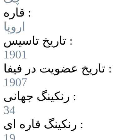
قاره :
اروپا
تاریخ تاسیس :
1901
تاریخ عضویت در فیفا :
1907
رنکینگ جهانی :
34
رنکینگ قاره ای :
19