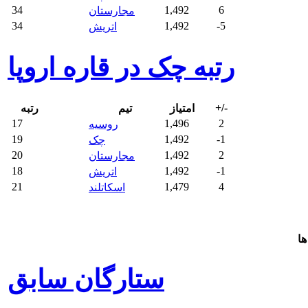
34
1,492
6
مجارستان
34
1,492
-5
اتریش
رتبه چک در قاره اروپا
+/-
امتیاز
تیم
رتبه
17
1,496
2
روسیه
19
1,492
-1
چک
20
1,492
2
مجارستان
18
1,492
-1
اتریش
21
1,479
4
اسکاتلند
ها
ستارگان سابق