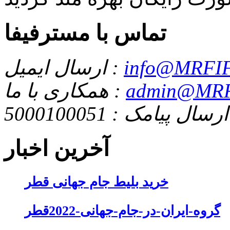
تماس با مسترفیفا
info@MRFIF
ارسال ایمیل :
admin@MRF
همکاری با ما :
ارسال پیامک : 5000100051
آخرین اخبار
خرید بلیط جام جهانی قطر
گروه-ایران-در-جام-جهانی-2022قطر