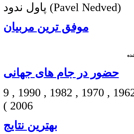
پاول ندود (Pavel Nedved)
موفق ترین مربیان
ده
حضور در جام های جهانی
9 بار ( 1934 , 1938 , 1954 , 1958 , 1962 , 1970 , 1982 , 1990 ,
2006 )
بهترین نتایج