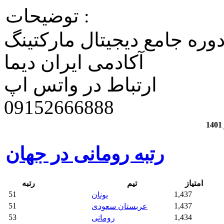
توضیحات :
وره جامع دیجیتال مارکتینگ
آکادمی ایران دیما
ارتباط در واتس اپ
​09152666888
رتبه رومانی در جهان
امتیاز
تیم
رتبه
51
1,437
یونان
51
1,437
عربستان سعودی
53
1,434
رومانی