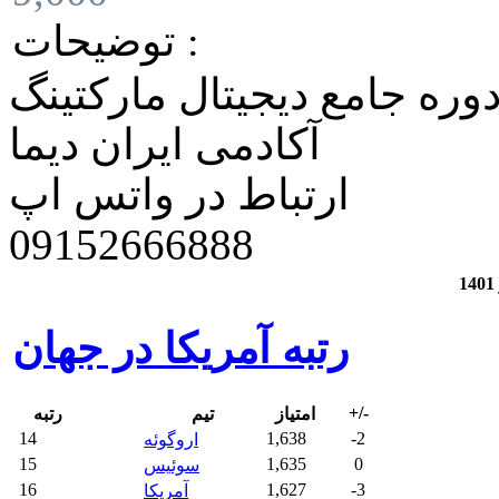
توضیحات :
وره جامع دیجیتال مارکتینگ
آکادمی ایران دیما
ارتباط در واتس اپ
​09152666888
رتبه آمریکا در جهان
+/-
امتیاز
تیم
رتبه
14
1,638
-2
اروگوئه
15
1,635
0
سوئیس
16
1,627
-3
آمریکا