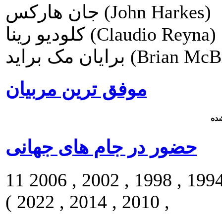
جان هارکس (John Harkes)
کلودیو رینا (Claudio Reyna)
 براید (Brian McBride)
موفق ترین مربیان
ده
حضور در جام های جهانی
11 بار ( 1930 , 1934 , 1950 , 1990 , 1994 , 1998 , 2002 , 2006
, 2010 , 2014 , 2022 )