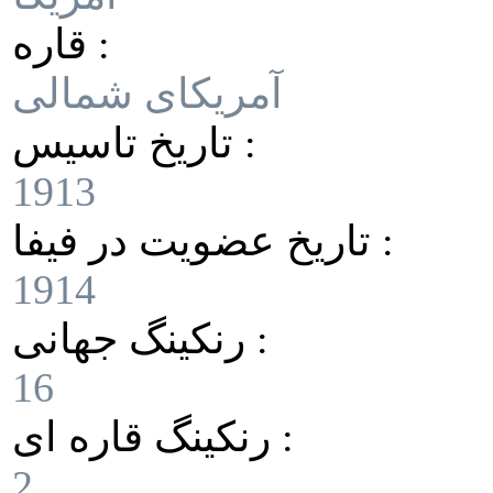
قاره :
آمریکای شمالی
تاریخ تاسیس :
1913
تاریخ عضویت در فیفا :
1914
رنکینگ جهانی :
16
رنکینگ قاره ای :
2