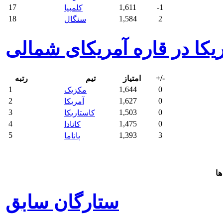
17
1,611
-1
کلمبیا
18
1,584
2
سنگال
ریکا در قاره آمریکای شمالی
+/-
امتیاز
تیم
رتبه
1
1,644
0
مکزیک
2
1,627
0
آمریکا
3
1,503
0
کاستاریکا
4
1,475
0
کانادا
5
1,393
3
پاناما
ها
ستارگان سابق