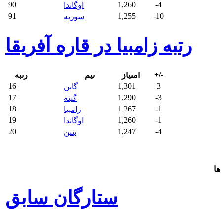
90
1,260
-4
اوگاندا
91
1,255
-10
سوریه
رتبه زامبیا در قاره آفریقا
+/-
امتیاز
تیم
رتبه
16
1,301
3
گابن
17
1,290
-3
گینه
18
1,267
-1
زامبیا
19
1,260
-1
اوگاندا
20
1,247
-4
بنین
ها
ستارگان سابق