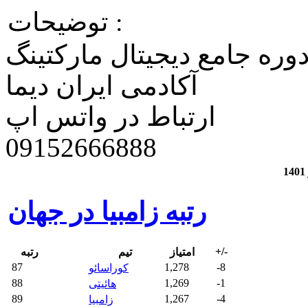
توضیحات :
وره جامع دیجیتال مارکتینگ
آکادمی ایران دیما
ارتباط در واتس اپ
​09152666888
رتبه زامبیا در جهان
+/-
امتیاز
تیم
رتبه
87
1,278
-8
کوراسائو
88
1,269
-1
هائیتی
89
1,267
-4
زامبیا