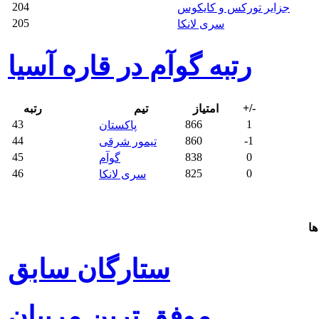
204
جزایر تورکس و کایکوس
205
سری لانکا
رتبه گوآم در قاره آسیا
+/-
امتیاز
تیم
رتبه
43
866
1
پاکستان
44
860
-1
تیمور شرقی
45
838
0
گوآم
46
825
0
سری لانکا
ها
ستارگان سابق
موفق ترین مربیان