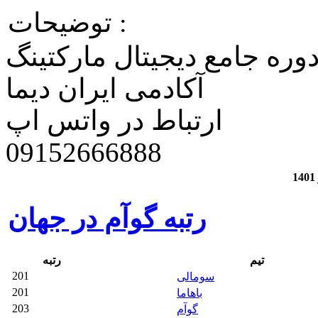
توضیحات :
وره جامع دیجیتال مارکتینگ
آکادمی ایران دیما
ارتباط در واتس اپ
​09152666888
رتبه گوآم در جهان
تیم
رتبه
201
سومالی
201
باهاما
203
گوآم