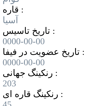
قاره :
آسیا
تاریخ تاسیس :
0000-00-00
تاریخ عضویت در فیفا :
0000-00-00
رنکینگ جهانی :
203
رنکینگ قاره ای :
45