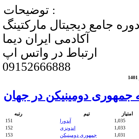
توضیحات :
وره جامع دیجیتال مارکتینگ
آکادمی ایران دیما
ارتباط در واتس اپ
​09152666888
ه جمهوری دومینیکن در جهان
امتیاز
تیم
رتبه
151
1,035
آندورا
152
1,033
اندونزی
153
1,031
جمهوری دومینیکن