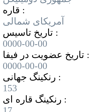
قاره :
آمریکای شمالی
تاریخ تاسیس :
0000-00-00
تاریخ عضویت در فیفا :
0000-00-00
رنکینگ جهانی :
153
رنکینگ قاره ای :
17