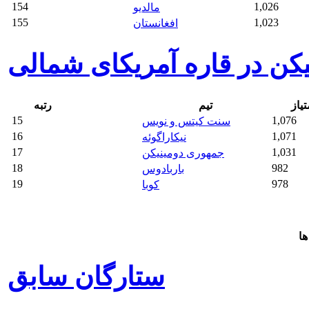
154
1,026
مالدیو
155
1,023
افغانستان
یکن در قاره آمریکای شمالی
تیاز
تیم
رتبه
15
1,076
سنت کیتس و نویس
16
1,071
نیکاراگوئه
17
1,031
جمهوری دومینیکن
18
982
باربادوس
19
978
کوبا
ها
ستارگان سابق