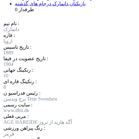
بازیکنان دانمارک درجام های گذشته
0 طرفدار
نام تیم :
دانمارک
قاره :
اروپا
تاریخ تاسیس :
1889
تاریخ عضویت در فیفا :
1904
رنکینگ جهانی :
10
رنکینگ قاره ای :
8
رئیس فدراسیو ن :
ترج وندسن Terje Svendsen
سایت رسمی :
www.dbu.dk
مربی فعلی :
AGE HAREIDE آگه هارید از نروژ
رنگ پیراهن ورزشی :
قرمز