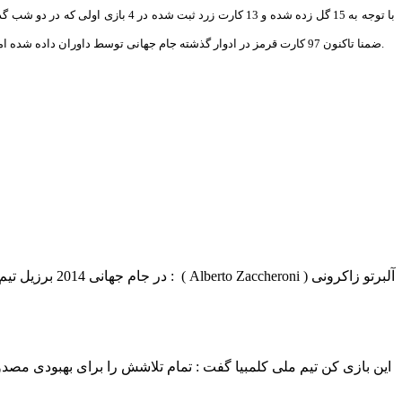
ضمنا تاکنون 97 کارت قرمز در ادوار گذشته جام جهانی توسط داوران داده شده اما در این دوره علیرغم بازی های پربرخوردی که انجام شده، هیچ کارت قرمزی ثبت نشده است و بعید به نظر می رسد که عدد 100 امین کارت قرمز به این بازی مربوط شود.
آلبرتو زاکرونی ( Alberto Zaccheroni ) : در جام جهانی 2014 برزیل تیم ملی ژاپن شگفتی می آفریند
این بازی کن تیم ملی کلمبیا گفت : تمام تلاشش را برای بهبودی مصدوم