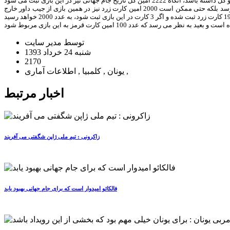
با توجه به 15 گل زده شده و 13 کارت زرد ثبت شده در 4 بازی اولی که در دو شب گذشته برگزار شده، نه تنها دور از انتظار نیست که 2222 امین گل در این بازی به ثمر برسد بلکه حتی ممکن است 2000 امین کارت زرد نیز در همین بازی از جیب داور خارج
توسط مدیر سایت
شنبه 24 خرداد 1393
2170
یونان , کلمبیا , اطلاعات آماری ,
اخبار مرتبط
زاکرونی : تیم ملی ژاپن شگفتی می آفریند
فالکائو امیدوار است که برای جام جهانی بهبود یابد