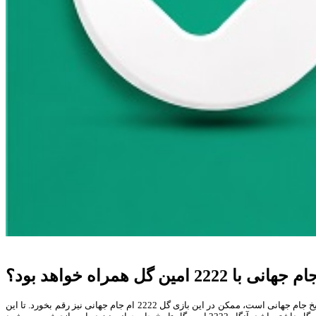
در سومین روز برزیل 2014 تیم های کلمبیا و یونان به مصاف هم خواهند رفت. این بازی به لحاظ آمار و ارقام ویژگی های خاصی دارد. در حالیکه این بازی 777 امین بازی تاریخ جام جهانی است، ممکن در این بازی گل 2222 ام جام جهانی نیز رقم بخورد. تا این