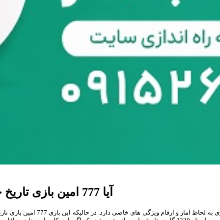
آیا 777 امین بازی تاریخ جام جهانی با 2222 امین گل همراه خواهد بود؟