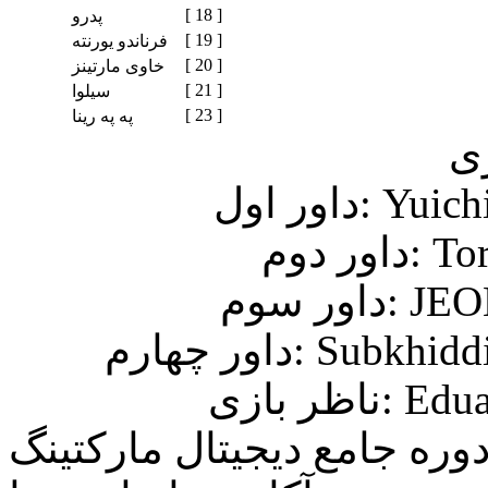
[ 18 ]
پدرو
[ 19 ]
فرناندو یورنته
[ 20 ]
خاوی مارتینز
[ 21 ]
سیلوا
[ 23 ]
په په رینا
ری
Yuichi )
Toru)
JEONG)
Subkhiddin)
Eduar)
وره جامع دیجیتال مارکتینگ