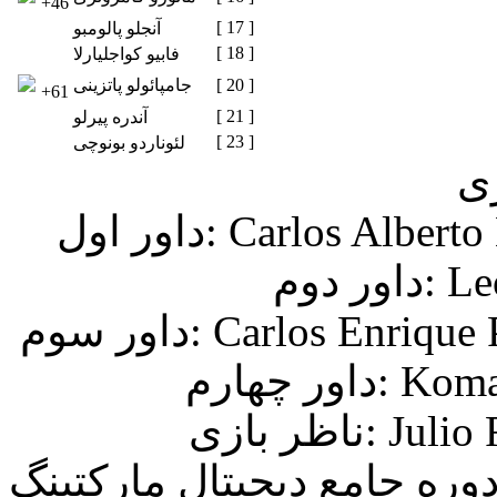
+46
[ 17 ]
آنجلو پالومبو
[ 18 ]
فابیو کواجلیارلا
[ 20 ]
جامپائولو پاتزینی
+61
[ 21 ]
آندره پیرلو
[ 23 ]
لئوناردو بونوچی
ری
Carlos Alberto )
Leon)
Carlos Enrique )
Koman )
Julio R)
وره جامع دیجیتال مارکتینگ