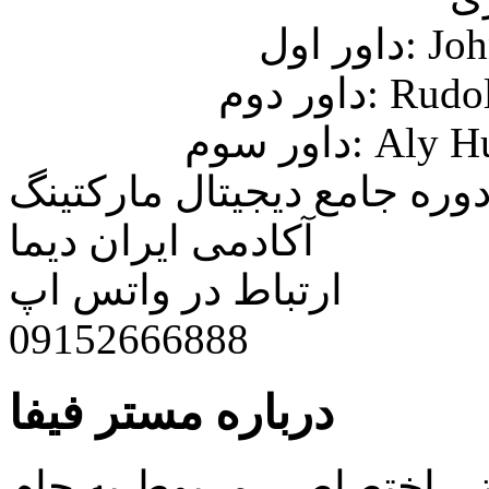
John)
Rudolf)
Aly Hus)
وره جامع دیجیتال مارکتینگ
آکادمی ایران دیما
ارتباط در واتس اپ
09152666888
درباره مستر فیفا
اتی اختصاصی مربوط به جام