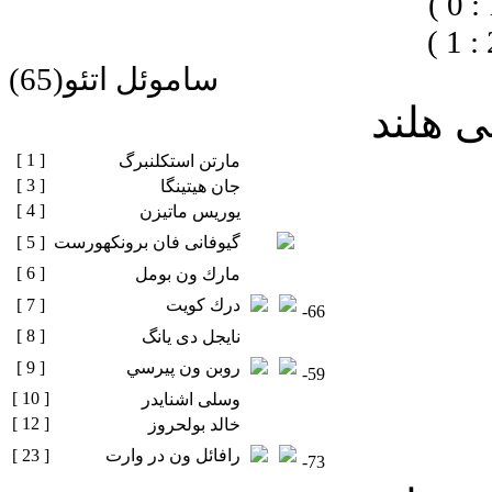
0 )
1 )
ساموئل اتئو(65)
ی هلند
[ 1 ]
مارتن استکلنبرگ
[ 3 ]
جان هیتینگا
[ 4 ]
يوريس ماتيزن
گیوفانی فان برونکهورست
[ 5 ]
[ 6 ]
مارك ون بومل
درك كويت
[ 7 ]
-66
[ 8 ]
نایجل دی یانگ
روبن ون پيرسي
[ 9 ]
-59
[ 10 ]
وسلی اشنایدر
[ 12 ]
خالد بولحروز
رافائل ون در وارت
[ 23 ]
-73