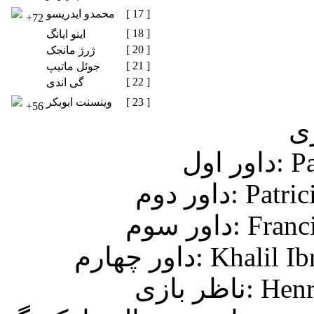
[ 17 ]
محمدو ایدریسو
+72
[ 18 ]
اینو ایانگ
[ 20 ]
ژرژ مانجک
[ 21 ]
جوئل ماتیپ
[ 22 ]
گی اندی
[ 23 ]
وینسنت ابوبکر
+56
ری
Pab)
Patrici)
Francis)
Khalil Ibr)
Henri )