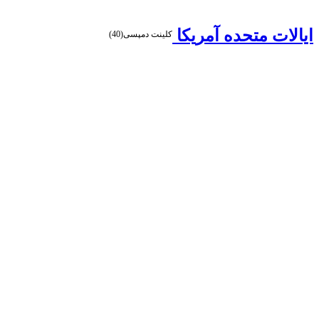
ایالات متحده آمریکا
کلینت دمپسی(40)