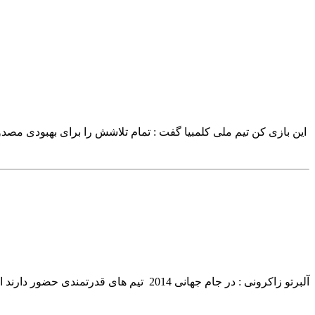
این بازی کن تیم ملی کلمبیا گفت : تمام تلاشش را برای بهبودی مصدوم
آلبرتو زاکرونی : در جام جهانی 2014 تیم های قدرتمندی حضور دارند اما سامورائی های آبی شگفتی می آفرینند