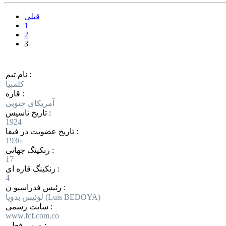
قبلی
1
2
3
نام تیم :
کلمبیا
قاره :
آمریکای جنوبی
تاریخ تاسیس :
1924
تاریخ عضویت در فیفا :
1936
رنکینگ جهانی :
17
رنکینگ قاره ای :
4
رئیس فدراسیو ن :
لوئیس بدویا (Luis BEDOYA)
سایت رسمی :
www.fcf.com.co
مربی فعلی :